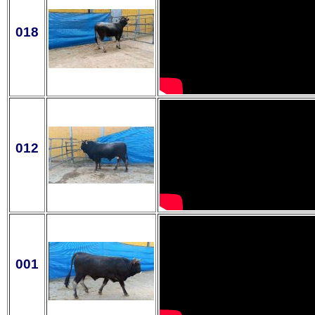
018
012
001