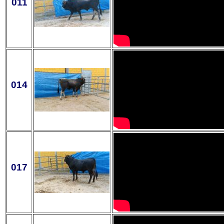
011
014
017