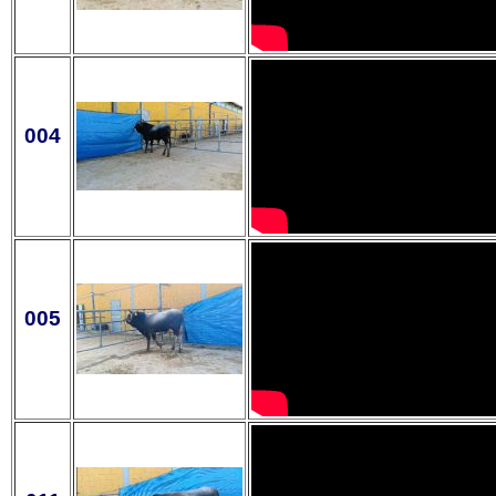
004
005