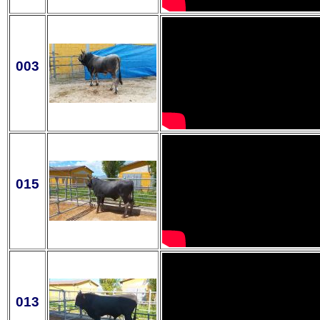
003
015
013